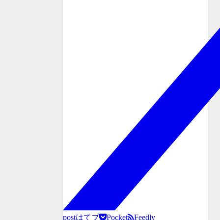
post
はてブ
Pocket
Feedly