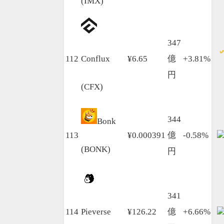
(IMX)
347
112
Conflux
¥6.65
億
+3.81%
円
(CFX)
344
Bonk
113
¥0.000391
億
-0.58%
(BONK)
円
341
114
Pieverse
¥126.22
億
+6.66%