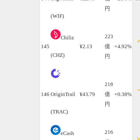
円
(WIF)
223
Chiliz
145
¥2.13
億
+4.92%
(CHZ)
円
218
146
OriginTrail
¥43.79
億
+0.38%
円
(TRAC)
216
eCash