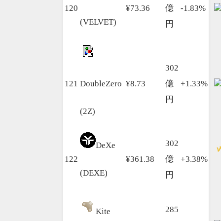
120
¥73.36
億
-1.83%
(VELVET)
円
302
121
DoubleZero
¥8.73
億
+1.33%
円
(2Z)
302
DeXe
122
¥361.38
億
+3.38%
(DEXE)
円
285
Kite