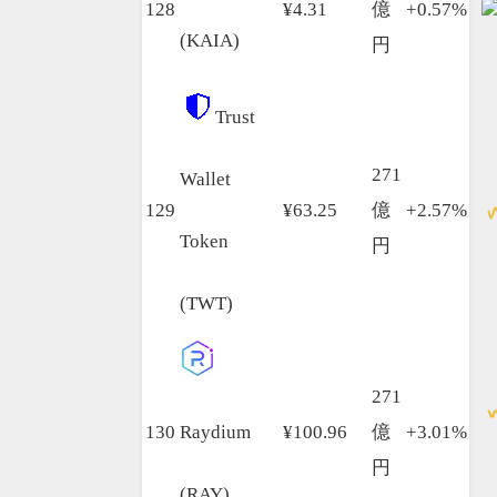
128
¥4.31
億
+0.57%
(KAIA)
円
Trust
271
Wallet
129
¥63.25
億
+2.57%
Token
円
(TWT)
271
130
Raydium
¥100.96
億
+3.01%
円
(RAY)