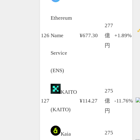
Ethereum
277
126
Name
¥677.30
億
+1.89%
円
Service
(ENS)
275
KAITO
127
¥114.27
億
-11.76%
(KAITO)
円
275
Kaia