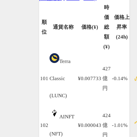
時
価
価格上
順
通貨名称
価格(¥)
総
昇率
位
額
(24h)
(¥)
Terra
427
101
Classic
¥0.007733
億
-0.14%
円
(LUNC)
424
AINFT
102
¥0.000043
億
-1.01%
(NFT)
円