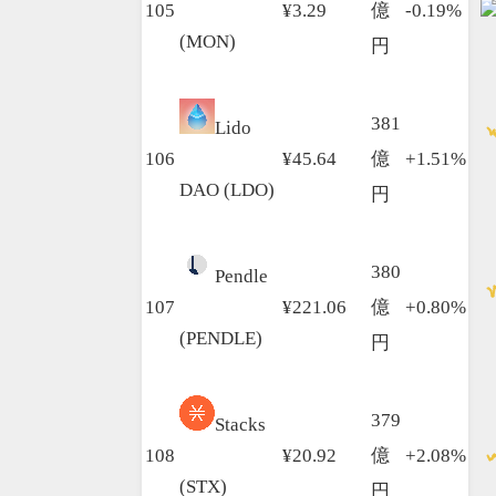
105
¥3.29
億
-0.19%
(MON)
円
381
Lido
106
¥45.64
億
+1.51%
DAO (LDO)
円
380
Pendle
107
¥221.06
億
+0.80%
(PENDLE)
円
379
Stacks
108
¥20.92
億
+2.08%
(STX)
円