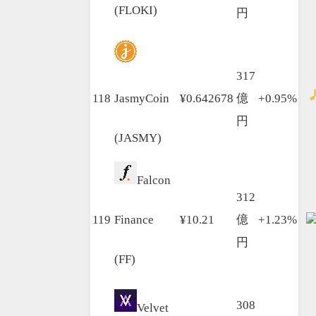
(FLOKI)
円
317
118
JasmyCoin
¥0.642678
億
+0.95%
円
(JASMY)
Falcon
312
119
Finance
¥10.21
億
+1.23%
円
(FF)
308
Velvet