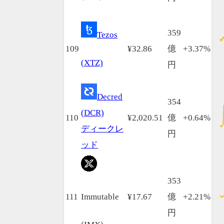
359
Tezos
109
¥32.86
億
+3.37%
(XTZ)
円
Decred
354
(DCR)
110
¥2,020.51
億
+0.64%
ディークレ
円
ッド
353
111
Immutable
¥17.67
億
+2.21%
円