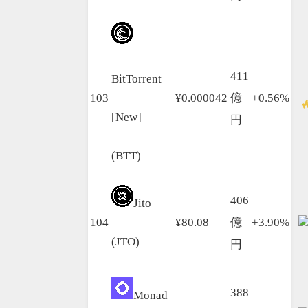
411
BitTorrent
103
¥0.000042
億
+0.56%
[New]
円
(BTT)
406
Jito
104
¥80.08
億
+3.90%
(JTO)
円
388
Monad