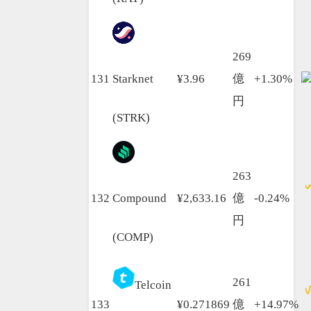
269
131
Starknet
¥3.96
億
+1.30%
円
(STRK)
263
132
Compound
¥2,633.16
億
-0.24%
円
(COMP)
261
Telcoin
133
¥0.271869
億
+14.97%