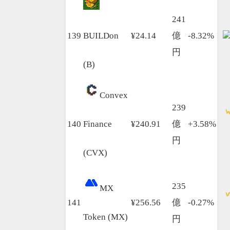
241
139
BUILDon
¥24.14
億
-8.32%
円
(B)
Convex
239
140
Finance
¥240.91
億
+3.58%
円
(CVX)
235
MX
141
¥256.56
億
-0.27%
Token (MX)
円