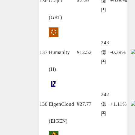
136
Graph
¥2.29
億
+0.09%
円
(GRT)
243
137
Humanity
¥12.52
億
-0.39%
円
(H)
242
138
EigenCloud
¥27.77
億
+1.11%
円
(EIGEN)