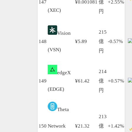
147
¥0.001081
億
+2.55%
(XEC)
円
215
Vision
148
¥5.89
億
-0.57%
(VSN)
円
214
edgeX
149
¥61.42
億
+0.57%
(EDGE)
円
Theta
213
150
Network
¥21.32
億
+1.42%