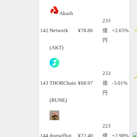
Akash
233
142
Network
¥78.86
億
+2.65%
円
(AKT)
233
143
THORChain
¥68.97
億
-3.01%
円
(RUNE)
223
144
dogwifhat
¥22.40
億
+2.98%