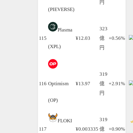
円
(PIEVERSE)
323
Plasma
115
¥12.03
億
+0.56%
(XPL)
円
319
116
Optimism
¥13.97
億
+2.91%
円
(OP)
319
FLOKI
117
¥0.003335
億
+0.90%