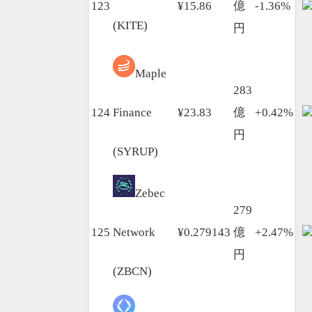
123
¥15.86
億
-1.36%
(KITE)
円
Maple
283
124
Finance
¥23.83
億
+0.42%
円
(SYRUP)
Zebec
279
125
Network
¥0.279143
億
+2.47%
円
(ZBCN)