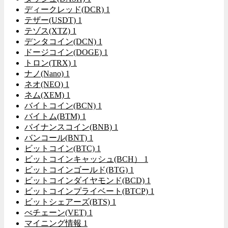
ディークレッド(DCR)
1
テザー(USDT)
1
テゾス(XTZ)
1
デンタコイン(DCN)
1
ドージコイン(DOGE)
1
トロン(TRX)
1
ナノ(Nano)
1
ネオ(NEO)
1
ネム(XEM)
1
バイトコイン(BCN)
1
バイトム(BTM)
1
バイナンスコイン(BNB)
1
バンコール(BNT)
1
ビットコイン(BTC)
1
ビットコインキャッシュ(BCH）
1
ビットコインゴールド(BTG)
1
ビットコインダイヤモンド(BCD)
1
ビットコインプライベート(BTCP)
1
ビットシェアーズ(BTS)
1
べチェーン(VET)
1
マイニング情報
1