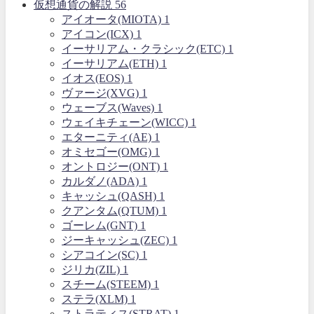
仮想通貨の解説
56
アイオータ(MIOTA)
1
アイコン(ICX)
1
イーサリアム・クラシック(ETC)
1
イーサリアム(ETH)
1
イオス(EOS)
1
ヴァージ(XVG)
1
ウェーブス(Waves)
1
ウェイキチェーン(WICC)
1
エターニティ(AE)
1
オミセゴー(OMG)
1
オントロジー(ONT)
1
カルダノ(ADA)
1
キャッシュ(QASH)
1
クアンタム(QTUM)
1
ゴーレム(GNT)
1
ジーキャッシュ(ZEC)
1
シアコイン(SC)
1
ジリカ(ZIL)
1
スチーム(STEEM)
1
ステラ(XLM)
1
ストラティス(STRAT)
1