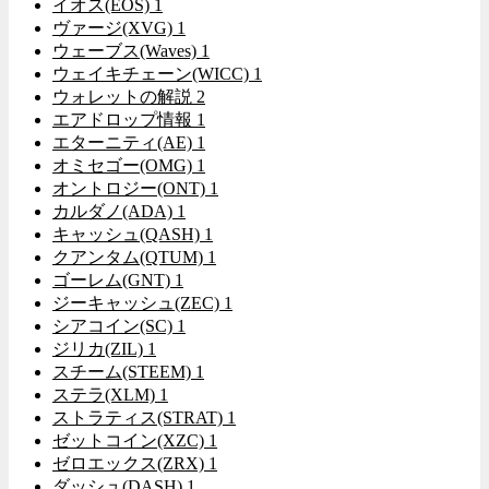
イオス(EOS)
1
ヴァージ(XVG)
1
ウェーブス(Waves)
1
ウェイキチェーン(WICC)
1
ウォレットの解説
2
エアドロップ情報
1
エターニティ(AE)
1
オミセゴー(OMG)
1
オントロジー(ONT)
1
カルダノ(ADA)
1
キャッシュ(QASH)
1
クアンタム(QTUM)
1
ゴーレム(GNT)
1
ジーキャッシュ(ZEC)
1
シアコイン(SC)
1
ジリカ(ZIL)
1
スチーム(STEEM)
1
ステラ(XLM)
1
ストラティス(STRAT)
1
ゼットコイン(XZC)
1
ゼロエックス(ZRX)
1
ダッシュ(DASH)
1