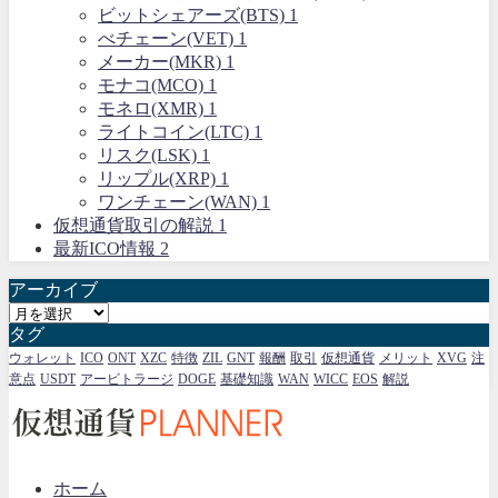
ビットシェアーズ(BTS)
1
べチェーン(VET)
1
メーカー(MKR)
1
モナコ(MCO)
1
モネロ(XMR)
1
ライトコイン(LTC)
1
リスク(LSK)
1
リップル(XRP)
1
ワンチェーン(WAN)
1
仮想通貨取引の解説
1
最新ICO情報
2
アーカイブ
ア
タグ
ー
カ
ウォレット
ICO
ONT
XZC
特徴
ZIL
GNT
報酬
取引
仮想通貨
メリット
XVG
注
意点
USDT
アービトラージ
DOGE
基礎知識
WAN
WICC
EOS
解説
イ
ブ
ホーム