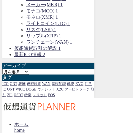
メーカー(MKR)
1
モナコ(MCO)
1
モネロ(XMR)
1
ライトコイン(LTC)
1
リスク(LSK)
1
リップル(XRP)
1
ワンチェーン(WAN)
1
仮想通貨取引の解説
1
最新ICO情報
2
アーカイブ
ア
タグ
ー
カ
ICO
GNT
報酬
仮想通貨
WAN
基礎知識
解説
XVG
注意
点
ONT
WICC
DOGE
ウォレット
XZC
アービトラージ
取
イ
引
ZIL
USDT
特徴
メリット
EOS
ブ
ホーム
home