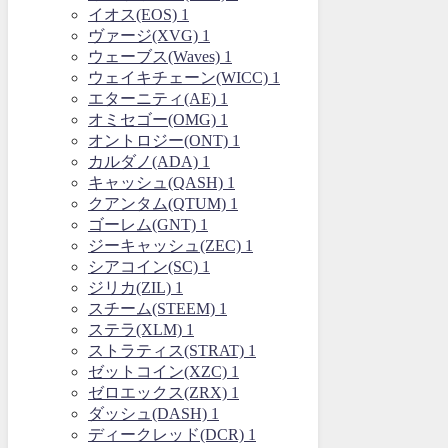
イオス(EOS)
1
ヴァージ(XVG)
1
ウェーブス(Waves)
1
ウェイキチェーン(WICC)
1
エターニティ(AE)
1
オミセゴー(OMG)
1
オントロジー(ONT)
1
カルダノ(ADA)
1
キャッシュ(QASH)
1
クアンタム(QTUM)
1
ゴーレム(GNT)
1
ジーキャッシュ(ZEC)
1
シアコイン(SC)
1
ジリカ(ZIL)
1
スチーム(STEEM)
1
ステラ(XLM)
1
ストラティス(STRAT)
1
ゼットコイン(XZC)
1
ゼロエックス(ZRX)
1
ダッシュ(DASH)
1
ディークレッド(DCR)
1