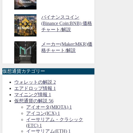
バイナンスコイン
(Binance Coin:BNB) 価格
チャート/解説
メーカー(Maker:MKR)価
格チャート/解説
仮想通貨カテゴリー
ウォレットの解説
2
エアドロップ情報
1
マイニング情報
1
仮想通貨の解説
56
アイオータ(MIOTA)
1
アイコン(ICX)
1
イーサリアム・クラシック
(ETC)
1
イーサリアム(ETH)
1