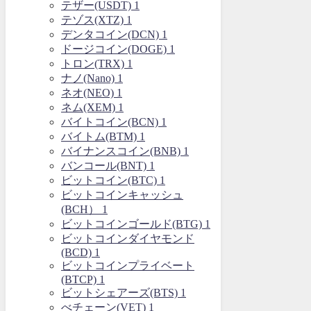
テザー(USDT)
1
テゾス(XTZ)
1
デンタコイン(DCN)
1
ドージコイン(DOGE)
1
トロン(TRX)
1
ナノ(Nano)
1
ネオ(NEO)
1
ネム(XEM)
1
バイトコイン(BCN)
1
バイトム(BTM)
1
バイナンスコイン(BNB)
1
バンコール(BNT)
1
ビットコイン(BTC)
1
ビットコインキャッシュ
(BCH）
1
ビットコインゴールド(BTG)
1
ビットコインダイヤモンド
(BCD)
1
ビットコインプライベート
(BTCP)
1
ビットシェアーズ(BTS)
1
べチェーン(VET)
1